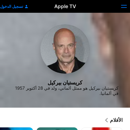
Apple TV
تسجيل الدخول
كريستيان بيركيل
كريستيان بيركيل هو ممثل ألماني، ولد في 28 أكتوبر 1957 
في ألمانيا.
الأفلام
إنغلويوس
ذا
فلايتبلان