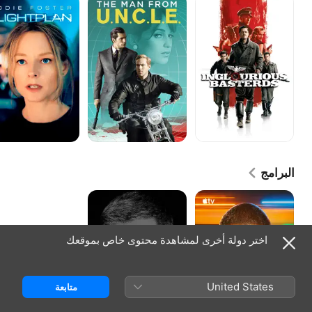
باستردز
مان
فروم
يو.أن.سي.أل.إي
البرامج
Beat
Hijack
اختر دولة أخرى لمشاهدة محتوى خاص بموقعك
United States
متابعة