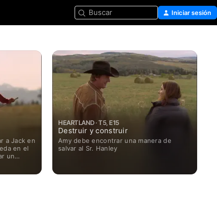
Buscar
Iniciar sesión
HEARTLAND · T5, E15
Destruir y construir
r a Jack en
Amy debe encontrar una manera de
eda en el
salvar al Sr. Hanley
ar un
arrera.