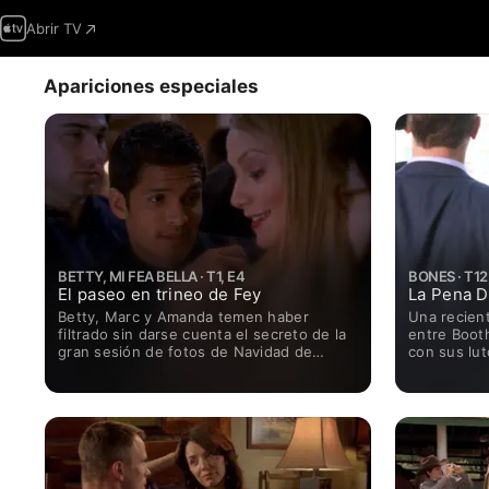
Abrir TV
Apariciones especiales
BETTY, MI FEA BELLA · T1, E4
BONES · T12
El paseo en trineo de Fey
La Pena D
Betty, Marc y Amanda temen haber
Una recient
filtrado sin darse cuenta el secreto de la
entre Booth
gran sesión de fotos de Navidad de
con sus lu
Mode.
Mientras ta
de Brennan 