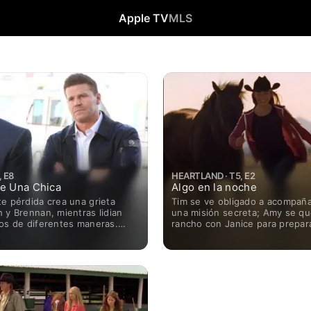
Apple TV
MLS
, E8
HEARTLAND · T5, E2
e Una Chica
Algo en la noche
e pérdida crea una grieta
Tim se ve obligado a acompaña
 y Brennan, mientras lidian
una misión secreta; Amy se qu
tos de diferentes maneras.
rancho con Janice para prepar
nto, un viejo amor del pasado
caballo joven para su primera c
viene de visita.