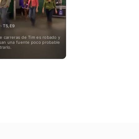
 T5, E9
de carreras de Tim es robado y
san una fuente poco probable
rarlo.