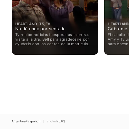
HEARTLAND · T5, E8
HEARTLAND ·
No dé nada por sentado
Cúbreme
Ty recibe noticias inesperadas mientras
El caballo 
visita a la Sra. Bell para agradecerle por
Amy y Ty u
ayudarlo con los costos de la matrícula.
para encont
Argentina (Español)
English (UK)