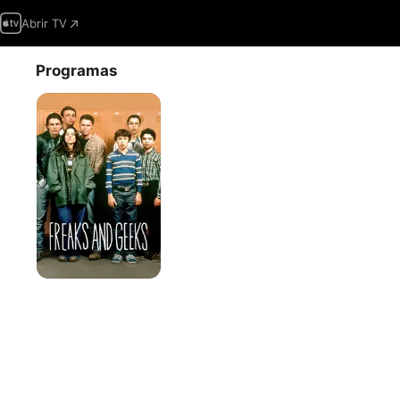
Abrir TV
Programas
Freaks
and
Geeks