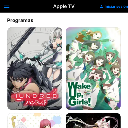
Apple TV
Iniciar sesión
Programas
Hundred
Wake
Up,
Girls!
Anne-
Cop
Happy
Craft