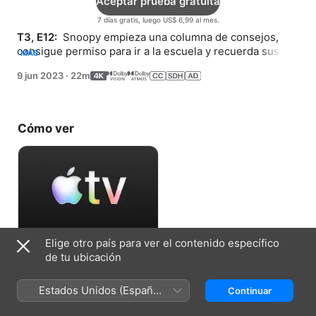
Aceptar prueba gratuita
7 días gratis, luego US$ 6,99 al mes.
T3, E12: 
 Snoopy empieza una columna de consejos, 
consigue permiso para ir a la escuela y recuerda sus 
MÁS
cosas favoritas.
9 jun 2023
·
22m
Cómo ver
Elige otro país para ver el contenido específico
Aceptar prueba gratuita
de tu ubicación
7 días gratis, luego US$ 6,99 al mes.
Estados Unidos (Español
Continuar
México)
Ficha técnica