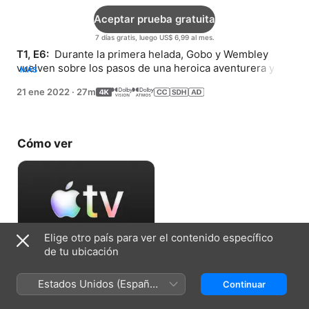
Aceptar prueba gratuita
7 días gratis, luego US$ 6,99 al mes.
T1, E6: 
 Durante la primera helada, Gobo y Wembley 
vuelven sobre los pasos de una heroica aventurera y 
MÁS
descubren que no es lo que ellos esperaban.
21 ene 2022
·
27m
Cómo ver
Elige otro país para ver el contenido específico
de tu ubicación
Aceptar prueba gratuita
Estados Unidos (Español
Continuar
7 días gratis, luego US$ 6,99 al mes.
México)