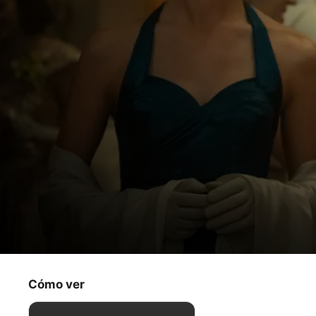
Monarch: legado de monstruos
Milagros aterradores
Cómo ver
Aventura
·
Ciencia ficción