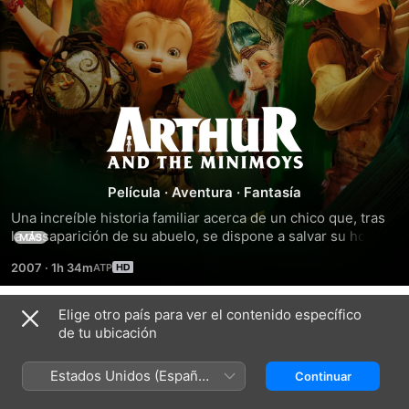
Arthur
y
Película
·
Aventura
·
Fantasía
los
Una increíble historia familiar acerca de un chico que, tras 
la desaparición de su abuelo, se dispone a salvar su hogar 
MÁS
Minimoys
de una empresa de desarrollos inmobiliarios. Arthur se da 
2007
·
1h 34m
cuenta de que debe seguir las pistas de su abuelo hacia un 
gran tesoro y abrir el pasadizo a un nuevo mundo lleno de 
personitas casi invisibles y lograr que lo ayuden.
Elige otro país para ver el contenido específico
Tráilers
de tu ubicación
Estados Unidos (Español
Continuar
México)