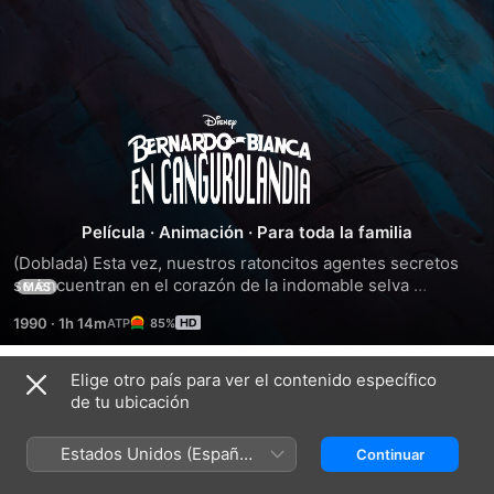
Bernardo
y
Bianca
Película
·
Animación
·
Para toda la familia
(Doblada) Esta vez, nuestros ratoncitos agentes secretos 
en
se encuentran en el corazón de la indomable selva 
MÁS
australiana cuando tienen que acudir en ayuda de Cody, un 
1990
·
1h 14m
85%
jovencito que lucha por salvar un águila de un despiadado 
Cangurolandia
cazador furtivo.
Elige otro país para ver el contenido específico
Títulos relacionados
de tu ubicación
Bolt:
Paw
Chip
Un
Patrol:
y
Estados Unidos (Español
Continuar
perro
La
Dale
México)
fuera
Súper
al