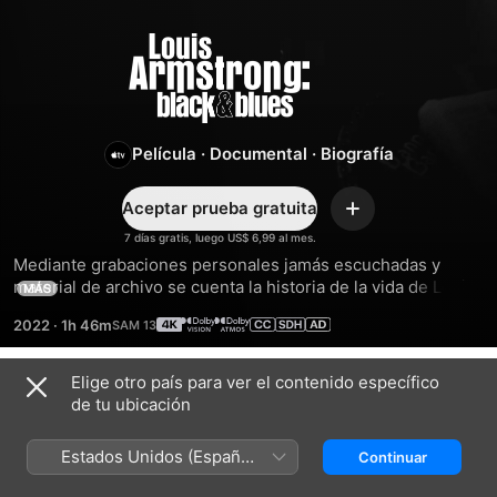
Louis
Armstrong:
Black
Película
·
Documental
·
Biografía
&
Aceptar prueba gratuita
Agregar
7 días gratis, luego US$ 6,99 al mes.
Blues
Mediante grabaciones personales jamás escuchadas y 
material de archivo se cuenta la historia de la vida de Louis 
MÁS
Armstrong desde su perspectiva. Como fenómeno musical, 
2022
·
1h 46m
activista de derechos civiles y renombrado artista de talla 
internacional, esta reveladora película muestra aspectos de 
Armstrong que pocos conocen.
Elige otro país para ver el contenido específico
Tráilers
de tu ubicación
Estados Unidos (Español
Continuar
México)