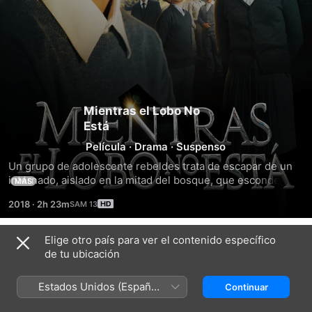
Mientras el Lobo No
Está
Película
·
Drama
·
Suspenso
Un grupo de adolescente rebeldes trata de escapar de un 
internado, aislado en la mitad del bosque, que esconde 
MÁS
peligrosos secretos. A medida que descubren el pasado 
2018
·
2h 23m
oscuro del lugar, su sueño se convierte en una carrera 
contra el tiempo para sobrevivir. Una historia de amor, 
amistad, suspenso y aceptación de la realidad en un lugar 
Elige otro país para ver el contenido específico
Tráilers
en donde el único escape es crecer.
de tu ubicación
Estados Unidos (Español
Continuar
México)