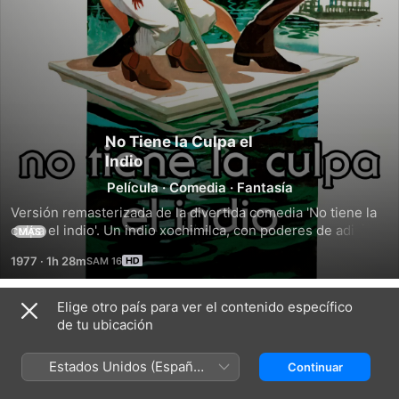
No Tiene la Culpa el
Indio
Película
·
Comedia
·
Fantasía
Versión remasterizada de la divertida comedia 'No tiene la 
culpa el indio'. Un indio xochimilca, con poderes de adivino, 
MÁS
se vuelve socio de un tahúr para explotar su don y hacerse 
1977
·
1h 28m
millonario. Pero pasa una cosa curiosa con este indio 
adivino.
Elige otro país para ver el contenido específico
Tráilers
de tu ubicación
Estados Unidos (Español
Continuar
México)