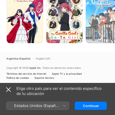
Villainess
Go-
Game+
Who
To
Goes
Girl
Down
in
History
Argentina (Español)
English (UK)
Copyright © 2026
Apple Inc.
Todos los derechos reservados.
Términos del servicio de internet
Apple TV y la privacidad
Política de cookies
Soporte técnico
Elige otro país para ver el contenido específico
de tu ubicación
Estados Unidos (Español
Continuar
México)