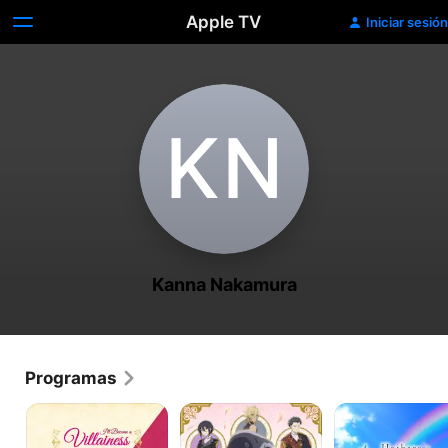
Apple TV
Iniciar sesión
K‌N
Kanna Nakamura
Programas
I'll
The
Haibara's
Become
Gorilla
Teenage
a
God's
New