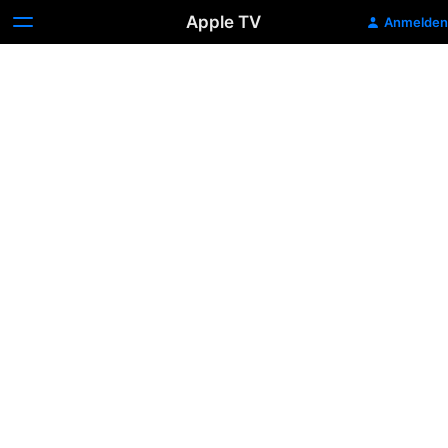
Apple TV
Anmelden
Omar
-
Ein
Justizskandal