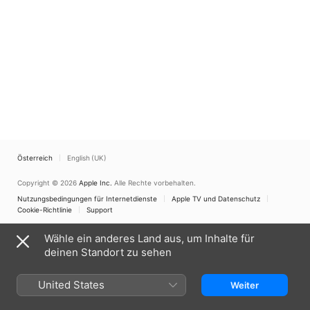
Österreich
English (UK)
Copyright © 2026
Apple Inc.
Alle Rechte vorbehalten.
Nutzungsbedingungen für Internetdienste
Apple TV und Datenschutz
Cookie-Richtlinie
Support
Wähle ein anderes Land aus, um Inhalte für
deinen Standort zu sehen
United States
Weiter