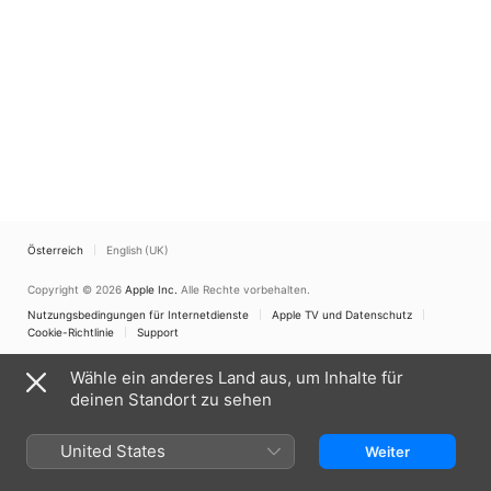
Österreich
English (UK)
Copyright © 2026
Apple Inc.
Alle Rechte vorbehalten.
Nutzungsbedingungen für Internetdienste
Apple TV und Datenschutz
Cookie-Richtlinie
Support
Wähle ein anderes Land aus, um Inhalte für
deinen Standort zu sehen
United States
Weiter