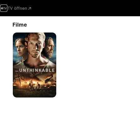
TV öffnen
Filme
The
Unthinkable