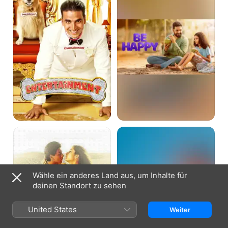
Asoka
Judwaa
-
2
Der
Weg
des
Kriegers
Wähle ein anderes Land aus, um Inhalte für
deinen Standort zu sehen
United States
Weiter