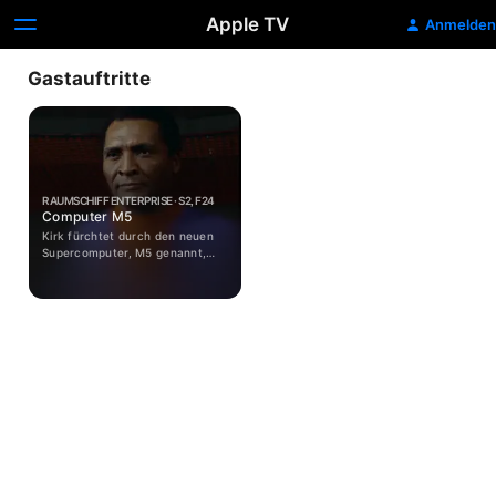
Apple TV
Anmelden
Gastauftritte
RAUMSCHIFF ENTERPRISE · S2, F24
Computer M5
Kirk fürchtet durch den neuen
Supercomputer, M5 genannt,
ersetzt zu werden, den Doktor
Richard Daystrom entwickelt
hat. Bei einer Kampfübung
übernimmt M5 die Kontrolle und
greift Raumschiffe der
Föderation an.