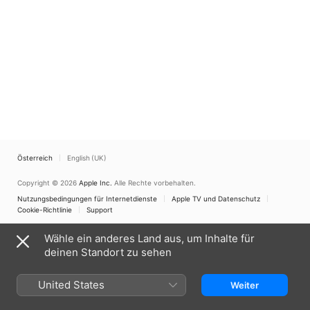
Österreich
English (UK)
Copyright © 2026
Apple Inc.
Alle Rechte vorbehalten.
Nutzungsbedingungen für Internetdienste
Apple TV und Datenschutz
Cookie-Richtlinie
Support
Wähle ein anderes Land aus, um Inhalte für
deinen Standort zu sehen
United States
Weiter