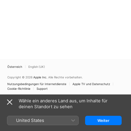
Österreich
English (UK)
Copyright © 2026
Apple Inc.
Alle Rechte vorbehalten.
Nutzungsbedingungen für Internetdienste
Apple TV und Datenschutz
Cookie-Richtlinie
Support
Wähle ein anderes Land aus, um Inhalte für
deinen Standort zu sehen
United States
Weiter