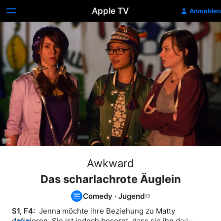
Apple TV
Anmelden
Awkward
Das scharlachrote Äuglein
Comedy
·
Jugend
S1, F4: 
 Jenna möchte ihre Beziehung zu Matty 
definieren. Sie ist jedoch besorgt, dass sie ihn dadurch 