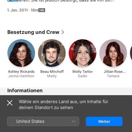
MEHR
verlieren könnte. Inzwischen genießt Tamara ihren 
1. Jan. 2011
·
18m
ersten Sexskandal, denn nach einer Knutscherei in 
einem Whirlpool bekommt sie eine 
Bindehautentzündung.
Besetzung und Crew
Ashley Rickards
Beau Mirchoff
Molly Tarlov
Jillian Rose
Jenna Hamilton
Matty
Sadie
Tamara
Reed
Informationen
Erschienen
Wähle ein anderes Land aus, um Inhalte für
2011
deinen Standort zu sehen
Dauer
18 Min.
United States
Weiter
Freigegeben