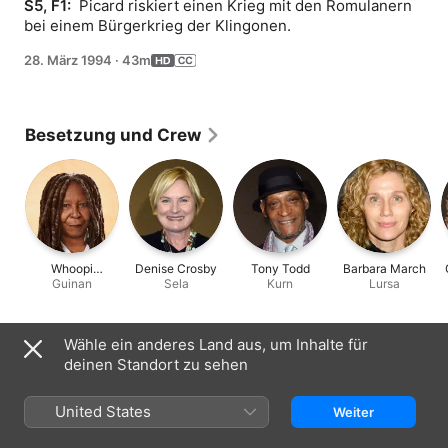
S5, F1: 
 Picard riskiert einen Krieg mit den Romulanern 
bei einem Bürgerkrieg der Klingonen.
28. März 1994
·
43m
Besetzung und Crew
Whoopi
Denise Crosby
Tony Todd
Barbara March
Goldberg
Guinan
Sela
Kurn
Lursa
Wähle ein anderes Land aus, um Inhalte für
Informationen
deinen Standort zu sehen
Erschienen
1994
United States
Weiter
Dauer
43 Min.