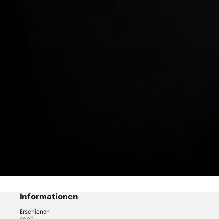
Hitlers Geldgeber
Die Arbeitssklaven des Krieges
Informationen
Erschienen
Dokus
·
Geschichte