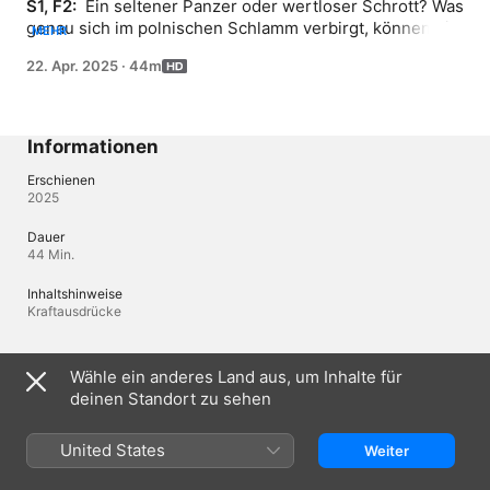
S1, F2: 
 Ein seltener Panzer oder wertloser Schrott? Was 
genau sich im polnischen Schlamm verbirgt, können die 
MEHR
Detektoren nicht sagen. Aber Michael Manousakis und 
22. Apr. 2025
·
44m
seine Truppe gehen vom Optimalfall aus und bündeln in 
Peterslahr ihre Kräfte. Mit Schweißgerät und Bolzen: 
Die „Steel Buddies“ wollen den mutmaßlichen „Panther“ 
mit einem Bagger und einer selbst gebauten 
Informationen
Spezialkonstruktion bergen. Zwei Dutzend Helfer 
werden im Sumpfgebiet ihr Lager aufschlagen. Deshalb 
Erschienen
2025
packen die Mechanik-Experten auch Küchenutensilien 
und robuste Arbeitskleidung auf den Tieflader.
Dauer
44 Min.
Inhaltshinweise
Kraftausdrücke
Sprachen
Wähle ein anderes Land aus, um Inhalte für
deinen Standort zu sehen
Audio
Deutsch (Deutschland) 
United States
Weiter