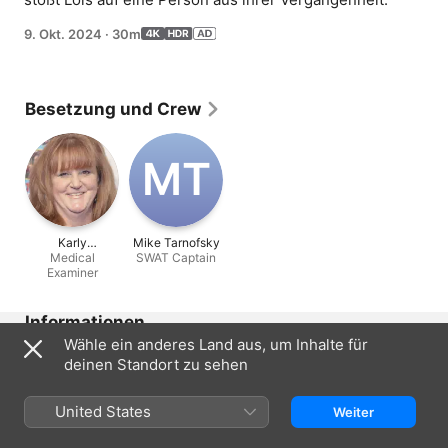
9. Okt. 2024
·
30m
Besetzung und Crew
M‌T
Karly
Mike Tarnofsky
Rothenberg
Medical
SWAT Captain
Examiner
Informationen
Wähle ein anderes Land aus, um Inhalte für
Erschienen
deinen Standort zu sehen
2024
Dauer
United States
Weiter
30 Min.