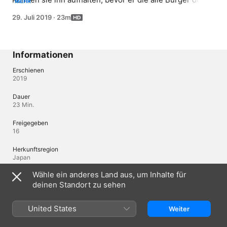
MEHR
Stadt zu seinen Sklaven macht?
29. Juli 2019
·
23m
Informationen
Erschienen
2019
Dauer
23 Min.
Freigegeben
16
Herkunftsregion
Japan
Wähle ein anderes Land aus, um Inhalte für
deinen Standort zu sehen
Sprachen
Original-Audio
United States
Weiter
Japanisch, Japanisch (Japan), Englisch (Vereinigte Staaten)