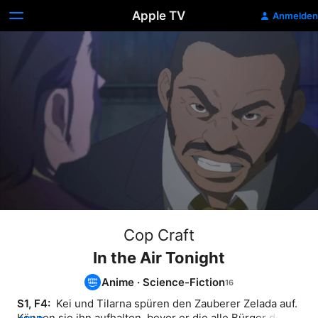
Apple TV
Anmelden
Cop Craft
In the Air Tonight
Anime
·
Science-Fiction
S1, F4: 
 Kei und Tilarna spüren den Zauberer Zelada auf. 
Können sie ihn aufhalten, bevor er die alle Bürger der 