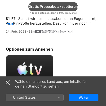
Gratis Probeabo akzeptieren
7 Tage kostenlos, dann € 9,99 pro Monat
S1, F7: 
 Scharf wird es in Lissabon, denn Eugene lernt, 
Piri-Piri-Soße herzustellen. Dazu kommt er noch in den 
MEHR
Genuss einer Segeltour, der Kachelmalerei und einer 
24. Feb. 2023
·
33m
musikalischen Kollaboration.
Optionen zum Ansehen
Wähle ein anderes Land aus, um Inhalte für
deinen Standort zu sehen
Gratis Probeabo akzeptieren
United States
Weiter
7 Tage kostenlos, dann € 9,99 pro Monat