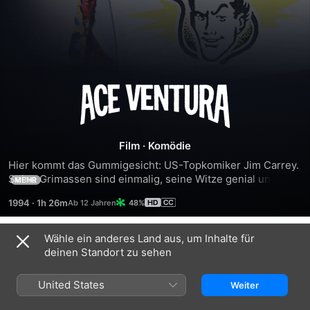
Ace
Ventura
Film
·
Komödie
-
Hier kommt das Gummigesicht: US-Topkomiker Jim Carrey. 
Seine Grimassen sind einmalig, seine Witze genial und sein 
MEHR
Ein
Charme unwiderstehlich. Er ist Haustierdetektiv, der Beste, 
1994
·
1h 26m
48%
den man finden kann (und der Einzige). Nur er kann das 
schreckliche Verbrechen aufklären, das Miami erschüttert: 
tierischer
Der Delphin Snowflake - Maskottchen der Miami Dolphins - 
Wähle ein anderes Land aus, um Inhalte für
Ähnlich
wurde entführt ...
deinen Standort zu sehen
Detektiv
Ace
Dumm
Die
Ventura
und
nackte
United States
Weiter
-
Dümmer
Kanone
Jetzt