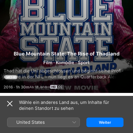
Blue Mountain State: The Rise of Thadland
Film
·
Komödie
·
Sport
Thad hat die Uni abgeschlossen und beginnt seine Profi-
Karriere in der NFL – nun liegt es an Quarterback Alex, sein 
MEHR
Team in den Kampf gegen den rachsüchtigen 
2016
·
1h 30m
Universitätsrektor zu führen, der das Goat House schließen 
lassen will.
Wähle ein anderes Land aus, um Inhalte für
Trailer
deinen Standort zu sehen
United States
Weiter