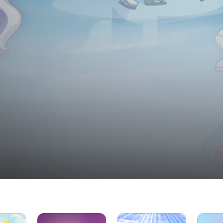
Schneetal
Royal
Enchantimals:
Royal