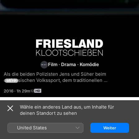
Friesland
-
Film
·
Drama
·
Komödie
Klootschießen
Als die beiden Polizisten Jens und Süher beim 
ostfriesischen Volkssport, dem traditionellen 
MEHR
Klootschießen, über eine Moorleiche stolpern, findet das 
2016
·
1h 29m
bunte Treiben ein jähes Ende. Die Identität des Toten zu 
ermitteln erweist sich als schwierig - die Leiche muss seit 
über 20 Jahren im Moor gelegen haben.
Wähle ein anderes Land aus, um Inhalte für
Ähnlich
deinen Standort zu sehen
Friesland
Friesland
Friesland
-
-
-
United States
Weiter
Krabbenkrieg
Irrfeuer
Familiengeheimni