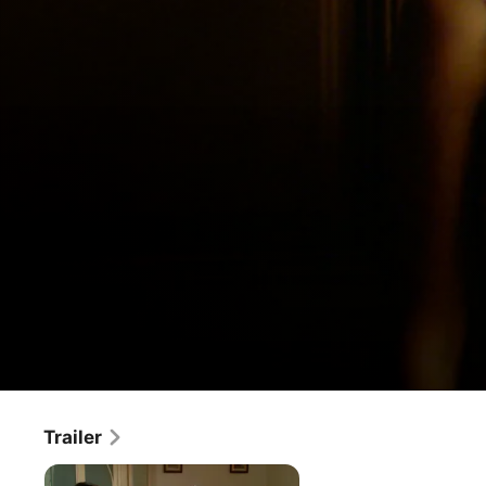
L'Auberge Espagnole - Barcelona fü
Trailer
Film
·
Komödie
·
Drama
Xavier (Romain Duris), 25-jähriger Wirtschafts-Student 