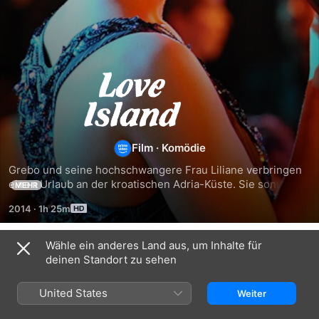
Love
Island
Film
·
Komödie
Grebo und seine hochschwangere Frau Liliane verbringen 
einen Urlaub an der kroatischen Adria-Küste. Sie sonnen, 
MEHR
schwimmen, essen und lieben sich entspannt durch die 
2014
·
1h 25m
Tage bis die verführerische Flora auftaucht. Grebo fühlt 
sich sofort zu der Tauchlehrerin hingezogen, nichtsahnend 
vom Geheimnis, das sie mit Liliane verbindet. Doch 
Wähle ein anderes Land aus, um Inhalte für
Ähnlich
Geheimnisse bleiben auf der Insel nicht lange verborgen 
deinen Standort zu sehen
und so nimmt ein ungewöhnlicher Beziehungsreigen 
Splitsville
MILF
My
seinen Lauf.
-
Big
United States
Weiter
Ferien
Fat
mit
Greek