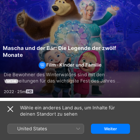
Mascha und der Bär: Die Legende der zwölf
Monate
Film
·
Kinder und Familie
Die Bewohner des Winterwaldes sind mit den 
Vorbereitungen für das wichtigste Fest des Jahres 
MEHR
beschäftigt. Mascha scheint die Einzige zu sein, die es 
2022
·
25m
kaum erwarten kann, mit dem Feiern zu beginnen. Der Bär 
würde es ihr gerne erklären, aber er hat noch 
hundertzweiundzwanzig Aufgaben zu erledigen und keine 
Wähle ein anderes Land aus, um Inhalte für
Ähnlich
Zeit zum Reden. Also muss Mascha die Dinge mal wieder in 
deinen Standort zu sehen
ihre eigenen kleinen Hände nehmen.
Slumberkins
Mascha
Das
–
und
ist
United States
Weiter
Deine
der
kein
Kuschelfreunde
Bär:
Karton!