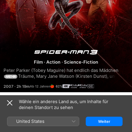
Spider-
Film
·
Action
·
Science-Fiction
Man
Peter Parker (Tobey Maguire) hat endlich das Mädchen 
seiner Träume, Mary Jane Watson (Kirsten Dunst), und New 
MEHR
3
York City befindet sich in der Spider-Mania! Aber als ein 
2007
·
2h 19m
62%
seltsamer Alien-Symbiont seinen Spider-Man-Anzug 
schwarz färbt, kommen seine dunkelsten Dämonen ans 
Licht und verändern Spider-Man von Innen als auch Außen. 
Wähle ein anderes Land aus, um Inhalte für
Ähnlich
Spider-Man kämpft den Kampf seines Lebens gegen eine 
deinen Standort zu sehen
Gruppe von Schurken.
Spider-
Spider-
The
Man
Man
Amazing
United States
Weiter
2
Spider-
Man