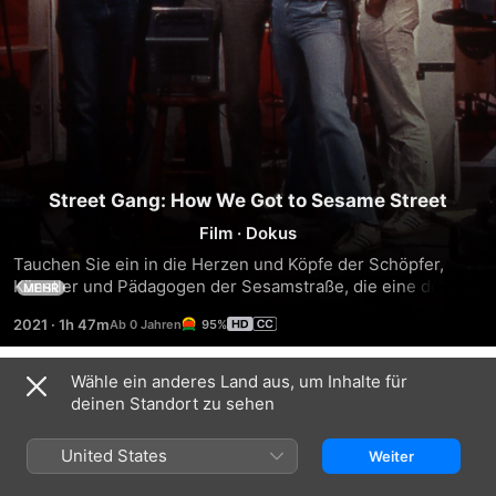
Street Gang: How We Got to Sesame Street
Film
·
Dokus
Tauchen Sie ein in die Herzen und Köpfe der Schöpfer, 
Künstler und Pädagogen der Sesamstraße, die eine der 
MEHR
kultigsten und langlebigsten Kinderserien der 
2021
·
1h 47m
95%
Fernsehgeschichte geschaffen haben. Mit einem 
exklusiven Blick hinter die Kulissen und mehr als 20 
Originalinterviews feiert Street Gang: How We Got to 
Wähle ein anderes Land aus, um Inhalte für
Trailer
Sesame Street die Menschen, die sich die Macht des 
deinen Standort zu sehen
Fernsehens zunutze gemacht haben, um Kinder wie nie 
zuvor zu unterhalten und zu erziehen - mit den geliebten 
United States
Weiter
Sesamstraßen-Muppets, eingängigen Liedern und einer 
vielfältigen Besetzung.