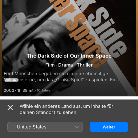
The Dark Side of Our Inner Space
Film
·
Drama
·
Thriller
Fünf Menschen begeben sich in eine ehemalige 
Militärkaserne, um das „Große Spiel“ zu spielen. Ein Spiel 
MEHR
abseits gesellschaftlicher Normen und Grenzen. Sie 
2003
·
1h 38m
verstricken sich immer mehr in ihre eigenen 
zwischenmenschlichen Spiele. Was harmlos beginnt, endet 
in einer Tragödie. Der Film ist eine Metapher auf das 
Wähle ein anderes Land aus, um Inhalte für
Trailer
„Große Spiel“, das wir Leben nennen. Eine Studie über die 
deinen Standort zu sehen
dunklen Seite unserer Seele.
United States
Weiter