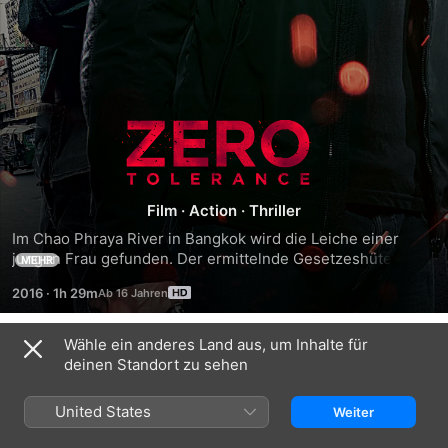
Zero
Tolerance:
Film
·
Action
·
Thriller
Auge
Im Chao Phraya River in Bangkok wird die Leiche einer 
jungen Frau gefunden. Der ermittelnde Gesetzeshüter 
MEHR
um
Peter erkennt sie schnell: Bei dem nackten und gefesselten 
2016
·
1h 29m
Opfer handelt es sich um die Tochter seines alten Freundes 
Johnny, mit dem er einst zusammen gearbeitet hat. 
Auge
Zusammen setzen die zwei alten Partner alles daran, die 
Wähle ein anderes Land aus, um Inhalte für
Trailer
Verantwortlichen für den Tod der Tochter zur Rechenschaft 
deinen Standort zu sehen
zu ziehen. Welche Rolle spielen bei dem Verbrechen die 
gefährlich anmutenden Männer Steven und Sammy? Ein 
United States
Weiter
blutiger Rachefeldzug ist unausweichlich.