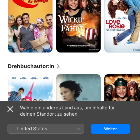
Fahrt
Für
immer
vielleicht
Drehbuchautor:in
Französisch
Silver
Wickie
für
and
auf
Anfänger
the
grosser
Book
Fahrt
of
Dreams
Wähle ein anderes Land aus, um Inhalte für
deinen Standort zu sehen
United States
Weiter