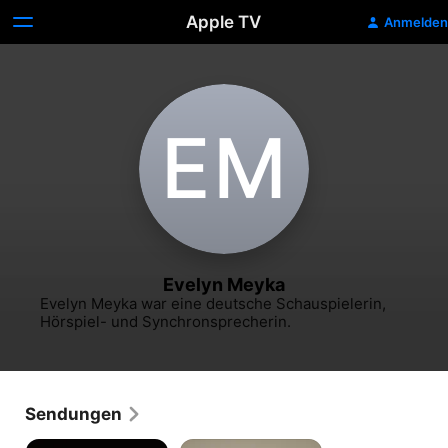
Apple TV
Anmelden
E‌M
Evelyn Meyka
Evelyn Meyka war eine deutsche Schauspielerin, 
Hörspiel- und Synchronsprecherin.
Sendungen
Freiwillige
Axel