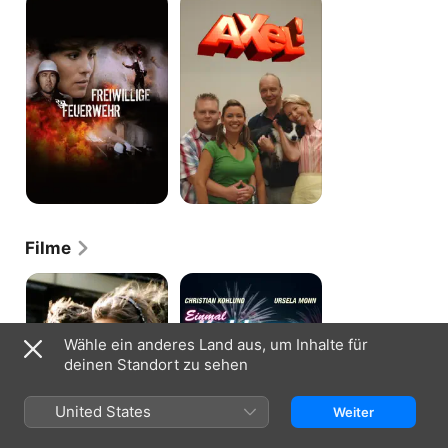
Feuerwehr
Filme
Tsunami
Einmal
–
Ku'damm
Terror
und
in
zurück
Wähle ein anderes Land aus, um Inhalte für
der
Nordsee
deinen Standort zu sehen
United States
Weiter