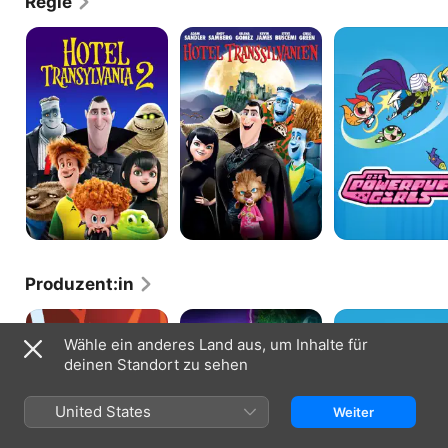
Regie
Hotel
Hotel
Die
Transsilvanien
Transsilvanien
Powerpuff
2
Girls
Produzent:in
Samurai
Hotel
Die
Jack
Transsilvanien
Powerpuff
Wähle ein anderes Land aus, um Inhalte für
4
Girls
deinen Standort zu sehen
-
Eine
Monster
United States
Weiter
Verwandlung