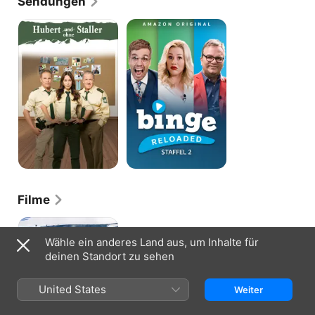
Sendungen
Hubert
Binge
und
Reloaded
Staller
Filme
Hubert
und
Wähle ein anderes Land aus, um Inhalte für
Staller
deinen Standort zu sehen
-
Unter
Wölfen
United States
Weiter