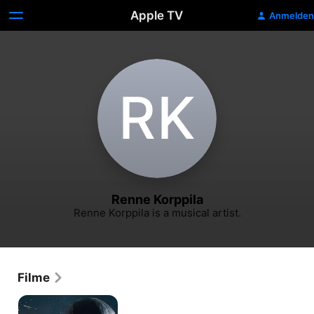
Apple TV
Anmelden
R‌K
Renne Korppila
Renne Korppila is a musical artist.
Filme
Rendel