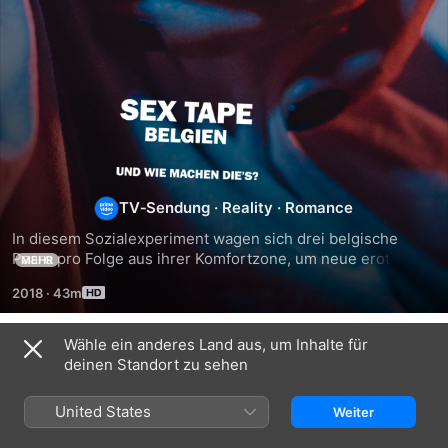
Sex
Tape
Belgien
TV‑Sendung
·
Reality
·
Romance
In diesem Sozialexperiment wagen sich drei belgische 
-
Paare pro Folge aus ihrer Komfortzone, um neue erotische 
MEHR
Impulse für ihre Beziehung zu bekommen. Die Paare filmen 
2018
·
43m
sich in sämtlichen Lebenslagen - im Alltag, bei Reibereien 
Und
und in intimsten Momenten.
Wähle ein anderes Land aus, um Inhalte für
wie
Staffel 1
deinen Standort zu sehen
machen
United States
Weiter
FOLGE 1
FOLGE 2