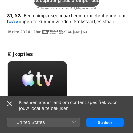
Accepteer gratis proefperiode
7 dagen gratis, daarna € 9,99 per maand
S1, A2: 
 Een chimpansee maakt een termietenhengel om 
haar jongen te kunnen voeden. Stokstaartjes staan voor 
MEER
elkaar klaar als er gevaar dreigt.
18 dec 2024
·
29m
Kijkopties
Kies een ander land om content specifiek voor
Accepteer gratis proefperiode
jouw locatie te bekijken
7 dagen gratis, daarna € 9,99 per maand
United States
Ga door
Informatie