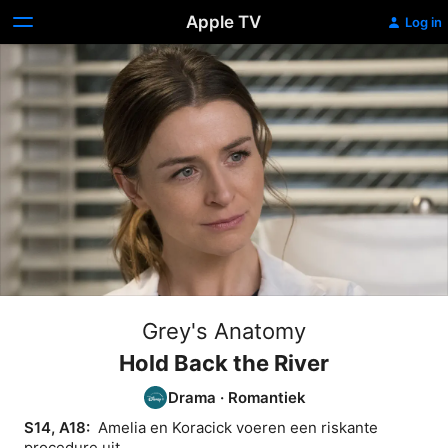
Apple TV
Log in
Grey's Anatomy
Hold Back the River
Drama
·
Romantiek
S14, A18: 
 Amelia en Koracick voeren een riskante 
procedure uit.