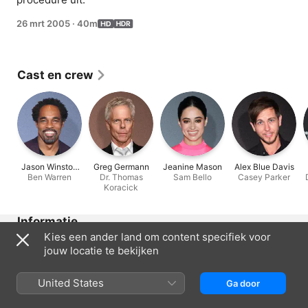
26 mrt 2005
·
40m
Cast en crew
Jason Winston
Greg Germann
Jeanine Mason
Alex Blue Davis
Ben Warren
George
Dr. Thomas
Sam Bello
Casey Parker
Koracick
Informatie
Kies een ander land om content specifiek voor
Uitgebracht
jouw locatie te bekijken
2005
Lengte
United States
Ga door
40 min.