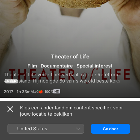
Theater of Life
Film
·
Documentaire
·
Special interest
Theater of Life vertelt het verhaal over de Refettorio 
Ambrosiano. Hij nodigde 60 van ’s wereld beste koks uit 
MEER
(waaronder Ferran Adrià, Joan Roca en René Redzepi) om 
2017
·
1h 33m
100%
samen met hem te koken voor de vluchtelingen en 
daklozen van Milaan. De ingrediënten voor deze bijzondere 
gerechten bestonden volledig uit de restjes van de 
Kies een ander land om content specifiek voor
Trailers
maaltijden die tijdens de wereldtentoonstelling geserveerd 
jouw locatie te bekijken
werden.
United States
Ga door