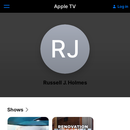
Apple TV
Log in
R‌J
Russell J. Holmes
Shows
Fast
Renovation
N'
Impossible
Loud