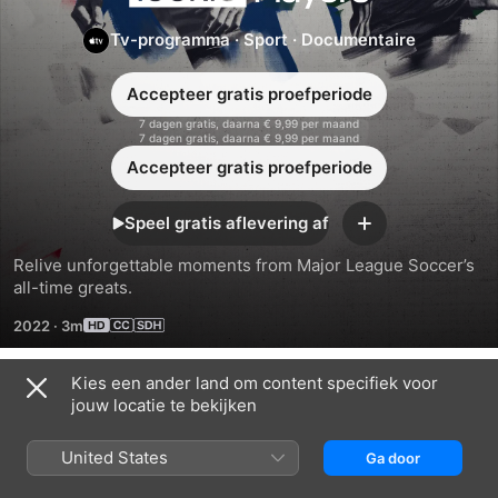
Players
Tv-programma
·
Sport
·
Documentaire
Accepteer gratis proefperiode
7 dagen gratis, daarna € 9,99 per maand
7 dagen gratis, daarna € 9,99 per maand
Accepteer gratis proefperiode
Speel gratis aflevering af
Voeg
toe
Relive unforgettable moments from Major League Soccer’s 
all-time greats.
2022
·
3m
Kies een ander land om content specifiek voor
Episodes
jouw locatie te bekijken
United States
Ga door