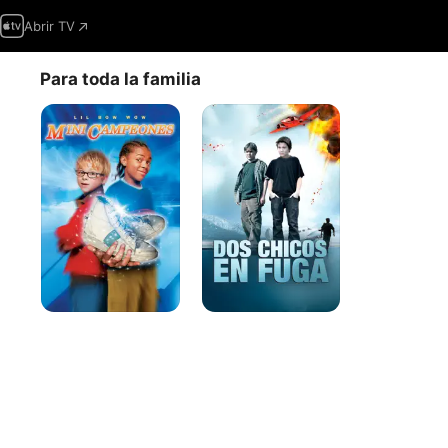
Abrir TV
Para toda la familia
Mini
Dos
campeones
Chicos
en
Fuga