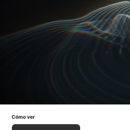
Llamadas
Bebé de año bisiesto
Cómo ver
Suspenso
·
Ciencia ficción